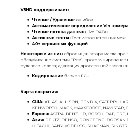
V5HD поддерживает:
Чтение / Удаление
ошибок.
Автоматическое определение Vin номер
Чтение потока данных
(Live DATA).
Активные тесты
(Тест исполнительных механ
40+ сервисных функций
Некоторые из них:
сброс индикатора масла при 
обслуживание системы TPMS; программирование к
рулевого колеса; адаптация дроссельной заслонки
Кодирование
блоков ECU.
Карта покрытия:
США:
ATLAS, ALLISON, BENDIX, CATERPILLAR
KENWORTH, MACK, MAXXFORCE, NAVISTAR, P
Европа:
ASTRA, BENZ HD, BOSCH, DAF, ERF, 
Азия:
DEUTZ, DENSO, DONGFENG, DOOSAN.DOO
HITACHI, SANY, KOBELCO, SHACMAN, SINOT