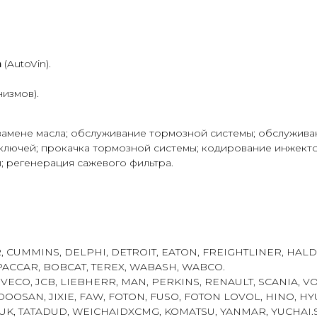
а
(AutoVin).
измов).
замене масла; обслуживание тормозной системы; обслужива
лючей; прокачка тормозной системы; кодирование инжекто
; регенерация сажевого фильтра.
, CUMMINS, DELPHI, DETROIT, EATON, FREIGHTLINER, HALD
ACCAR, BOBCAT, TEREX, WABASH, WABCO.
IVECO, JCB, LIEBHERR, MAN, PERKINS, RENAULT, SCANIA, V
SAN, JIXIE, FAW, FOTON, FUSO, FOTON LOVOL, HINO, HYU
RUK, TATADUD, WEICHAIDXCMG, KOMATSU, YANMAR, YUCHAI.