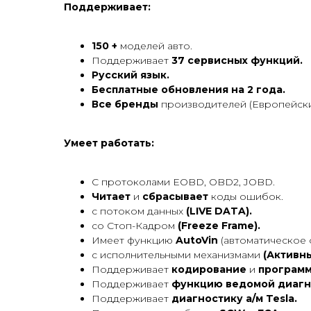
Поддерживает:
150 +
моделей авто.
Поддерживает
37 сервисных функций.
Русский язык.
Бесплатные обновления на 2 года.
Все бренды
производителей (Европейски
Умеет работать:
С протоколами EOBD, OBD2, JOBD.
Читает
и
сбрасывает
коды ошибок.
с потоком данных
(LIVE DATA).
со Стоп-Кадром
(Freeze Frame).
Имеет функцию
AutoVin
(автоматическое 
с исполнительными механизмами
(Активны
Поддерживает
кодирование
и
програм
Поддерживает
функцию ведомой диагн
Поддерживает
диагностику а/м Tesla.