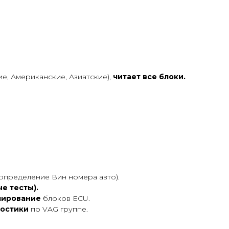
е, Американские, Азиатские),
читает все блоки.
определение Вин номера авто).
е тесты).
мирование
блоков ECU.
остики
по VAG группе.