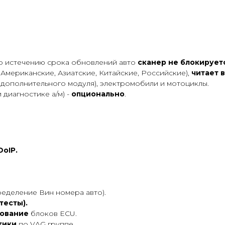
о истечению срока обновлений авто
сканер не блокирует
Американские, Азиатские, Китайские, Российские),
читает в
 дополнительного модуля), электромобили и мотоциклы.
 диагностике а/м) -
опционально
.
DoIP.
еделение Вин номера авто).
тесты).
ование
блоков ECU.
тики
по VAG группе.