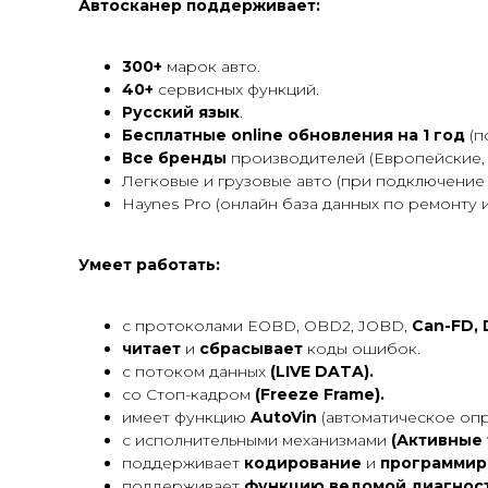
Автосканер поддерживает:
300+
марок авто.
40+
сервисных функций.
Русский язык
.
Бесплатные online обновления на 1 год
(п
Все бренды
производителей (Европейские, 
Легковые и грузовые авто (при подключение
Haynes Pro (онлайн база данных по ремонту и
Умеет работать:
с протоколами EOBD, OBD2, JOBD,
Can-FD, 
читает
и
сбрасывает
коды ошибок.
с потоком данных
(LIVE DATA).
со Стоп-кадром
(Freeze Frame).
имеет функцию
AutoVin
(автоматическое опр
с исполнительными механизмами
(Активные 
поддерживает
кодирование
и
программир
поддерживает
функцию ведомой диагнос