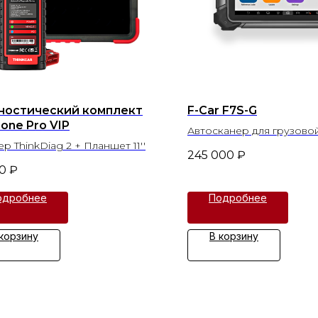
ностический комплект
F-Car F7S-G
one Pro VIP
Автосканер для грузово
р ThinkDiag 2 + Планшет 11''
коммерческой техники
245 000
₽
0
₽
одробнее
Подробнее
 корзину
В корзину