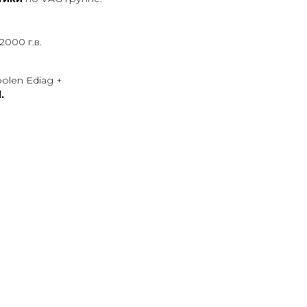
000 г.в.
olen Ediag +
.