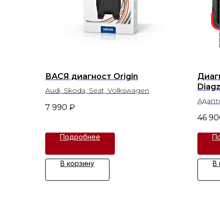
ВАСЯ диагност Origin
Диаг
Diagz
Audi, Skoda, Seat, Volkswagen
Адапте
7 990
₽
46 90
Подробнее
П
В корзину
В