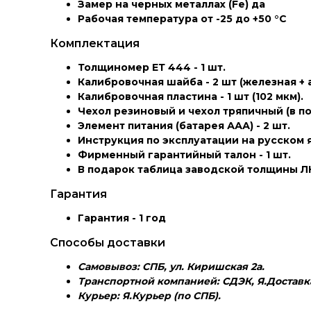
Замер на черных металлах (Fe) да
Рабочая температура от -25 до +50 °С
Комплектация
Толщиномер ЕТ 444 - 1 шт.
Калибровочная шайба - 2 шт (железная +
Калибровочная пластина - 1 шт (102 мкм).
Чехол резиновый и чехол тряпичный (в по
Элемент питания (батарея ААА) - 2 шт.
Инструкция по эксплуатации на русском яз
Фирменный гарантийный талон - 1 шт.
В подарок таблица заводской толщины ЛК
Гарантия
Гарантия - 1 год
Способы доставки
Самовывоз: СПБ, ул. Киришская 2а.
Транспортной компанией: СДЭК, Я.Доставка
Курьер: Я.Курьер (по СПБ).