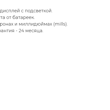
исплей с подсветкой.
а от батареек.
онах и миллидюймах (mills).
антия - 24 месяца.