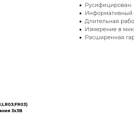
Русифицирован.
Информативный д
Длительная работ
Измерение в микр
Расширенная гар
;LR03;FR03)
ания 3х3B