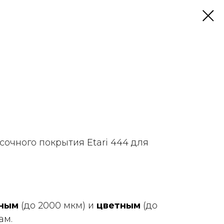
очного покрытия Etari 444 для
ным
(до 2000 мкм) и
цветным
(до
ам.