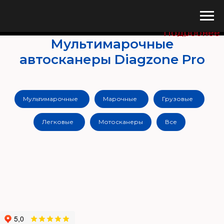
Купите сего
Подробнее
Мультимарочные
автосканеры Diagzone Pro
Мультимарочные
Марочные
Грузовые
Легковые
Мотосканеры
Все