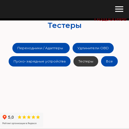
Купите сего
Подробнее
Тестеры
Переходники / Адаптеры
Удлинители OBD
Пуско-зарядные устройства
Тестеры
Все