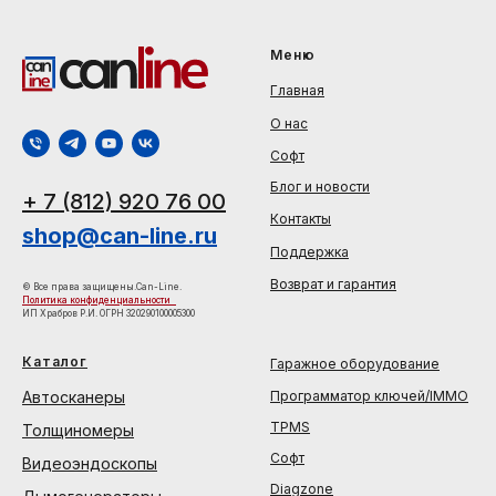
Меню
Главная
О нас
Софт
Блог и новости
+ 7 (812) 920 76 00
Контакты
shop@can-line.ru
Поддержка
Возврат и гарантия
© Все права защищены.Can-Line.
Политика конфиденциальности
ИП Храбров Р.И. ОГРН 320290100005300
Каталог
Гаражное оборудование
Автосканеры
Программатор ключей/IMMO
TPMS
Толщиномеры
Софт
Видеоэндоскопы
Diagzone